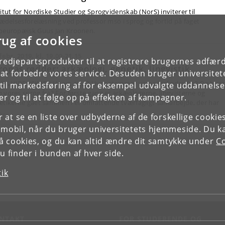
titut for Nordiske Studier og Sprogvidenskab (NorS) inviterer til
trædelsesforelæsning ved professor mso i sprog og fortid på faget
oeuropæisk Guus Jan Kroonen.
rug af cookies
 febr. 2019, kl. 19.00-21.15
tredjepartsprodukter til at registrere brugernes adfæ
ropas rødder: arkæologi, genetik, lingvistik
e at forbedre vores service. Desuden bruger universitet
IN & VIDENSKAB ] Hvem er vi? Hvor stammer vores forfædre fra? Og hvor
il markedsføring af for eksempel udvalgte uddannelser e
 vores sprog fra? For første gang er arkæologerne, lingvisterne og
r og til at følge op på effekten af kampagner.
etikerne gået sammen i et omfattende tværfagligt samarbejde, der har
e…
or at se en liste over udbyderne af de forskellige cooki
 mobil, når du bruger universitetets hjemmeside. Du k
slå cookies, og du kan altid ændre dit samtykke under
Co
 finder i bunden af hver side.
tik
NTAKT
FOR STUDERENDE OG