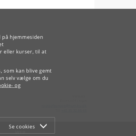
rd på hjemmesiden
et
ller kurser, til at
es, som kan blive gemt
an selv vælge om du
okie- og
Kontakt:
Roots of Europe
rootsofeurope
@
hum
.
ku
.
dk
Tlf:
+45 35 32 86 48
Se cookies
WEB