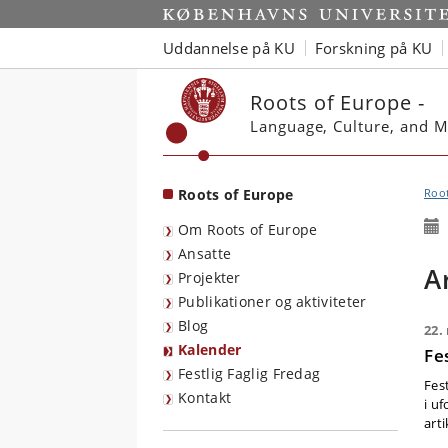
Start
Uddannelse på KU
Forskning på KU
Roots of Europe -
Language, Culture, and M
Roots of Europe
Root
Om Roots of Europe
Ansatte
A
Projekter
Publikationer og aktiviteter
Blog
22.
Kalender
Fes
Festlig Faglig Fredag
Fes
Kontakt
i u
art