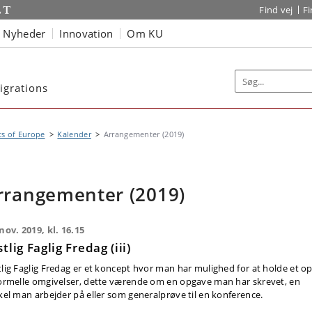
Find vej
F
Nyheder
Innovation
Om KU
igrations
s of Europe
Kalender
Arrangementer (2019)
rrangementer (2019)
 nov. 2019, kl. 16.15
tlig Faglig Fredag (iii)
tlig Faglig Fredag er et koncept hvor man har mulighed for at holde et o
formelle omgivelser, dette værende om en opgave man har skrevet, en
ikel man arbejder på eller som generalprøve til en konference.