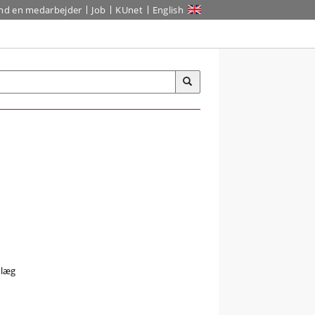
ind en medarbejder
Job
KUnet
English
plæg