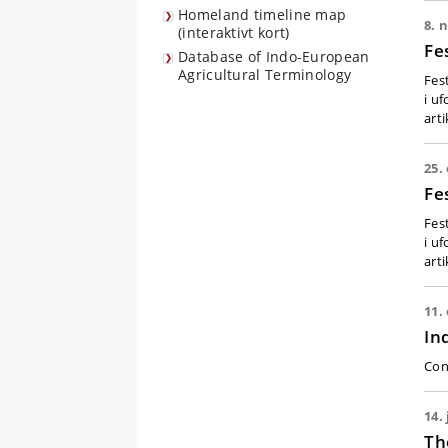
Homeland timeline map
8. 
(interaktivt kort)
Fes
Database of Indo-European
Agricultural Terminology
Fes
i u
art
25.
Fe
Fes
i u
art
11. 
In
Con
14.
Th