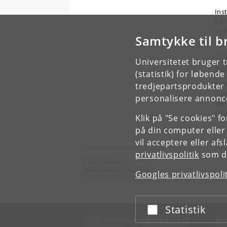
Ins
til
Ind
Samtykke til b
27.
Universitetet bruger 
Eu
(statistik) for løbend
[ V
tredjepartsprodukter t
kom
personalisere annonce
gen
giv
Klik på "Se cookies" f
på din computer eller
vil acceptere eller af
privatlivspolitik
som du
Roots of Europe
Københavns Universitet
Googles privatlivspoli
Emil Holms Kanal 2, 2300 København S
Statistik
Acceptér eller afslå
KØBENHAVNS UNIVERSITET
KO