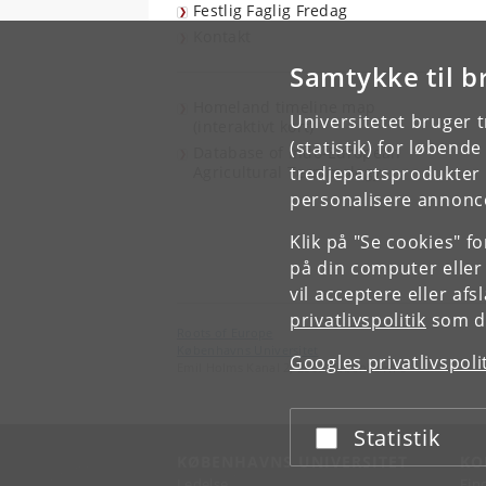
Festlig Faglig Fredag
Kontakt
Samtykke til b
Homeland timeline map
Universitetet bruger 
(interaktivt kort)
(statistik) for løbend
Database of Indo-European
Agricultural Terminology
tredjepartsprodukter t
personalisere annonce
Klik på "Se cookies" f
på din computer eller
vil acceptere eller af
privatlivspolitik
som du
Roots of Europe
Københavns Universitet
Googles privatlivspoli
Emil Holms Kanal 2, 2300 København S
Statistik
Acceptér eller afslå
KØBENHAVNS UNIVERSITET
KO
Ledelse
Fin