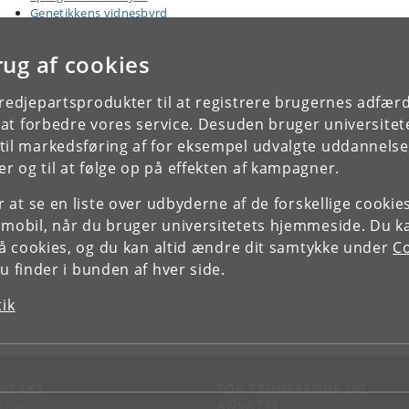
Genetikkens vidnesbyrd
rug af cookies
tredjepartsprodukter til at registrere brugernes adfæ
e at forbedre vores service. Desuden bruger universitet
il markedsføring af for eksempel udvalgte uddannelser e
r og til at følge op på effekten af kampagner.
or at se en liste over udbyderne af de forskellige cooki
 mobil, når du bruger universitetets hjemmeside. Du k
slå cookies, og du kan altid ændre dit samtykke under
Co
 finder i bunden af hver side.
tik
NTAKT
FOR STUDERENDE OG
ANSATTE
d vej