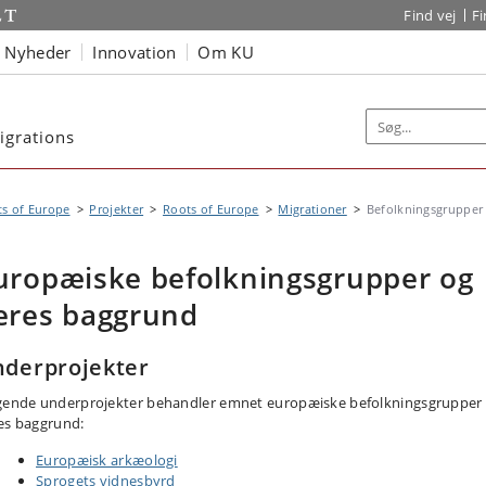
Find vej
F
Nyheder
Innovation
Om KU
igrations
s of Europe
Projekter
Roots of Europe
Migrationer
Befolkningsgrupper
uropæiske befolkningsgrupper og
eres baggrund
derprojekter
gende underprojekter behandler emnet europæiske befolkningsgrupper
es baggrund:
Europæisk arkæologi
S
progets vidnesbyrd