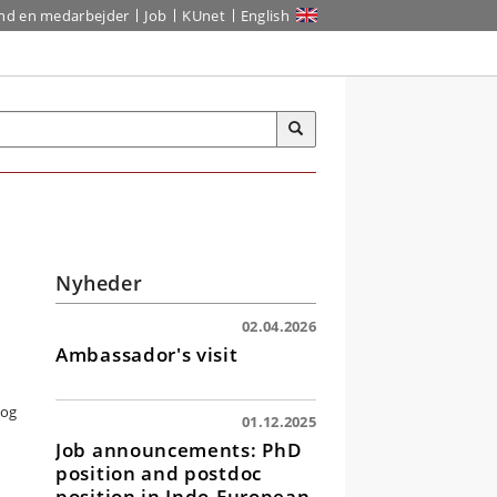
ind en medarbejder
Job
KUnet
English
Nyheder
02.04.2026
Ambassador's visit
 og
01.12.2025
Job announcements: PhD
position and postdoc
position in Indo-European