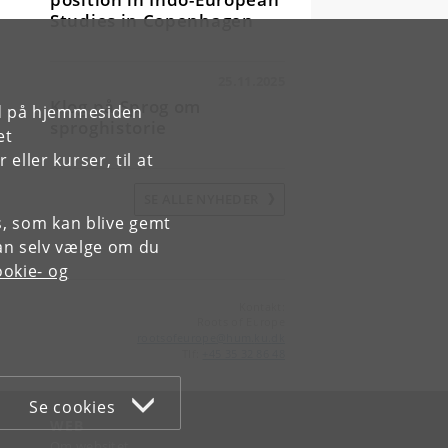
Studies in Copenhagen
25.11.2025
Klog på Sprog om
rd på hjemmesiden
sproghistorie
et
ller kurser, til at
SE ALLE NYHEDER
es, som kan blive gemt
an selv vælge om du
okie- og
Kontakt:
Roots of Europe
rootsofeurope
@
hum
.
ku
.
dk
Tlf:
+45 35 32 86 48
Se cookies
WEB
Om websitet