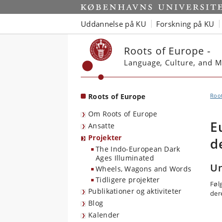
Start
Uddannelse på KU
Forskning på KU
Roots of Europe -
Language, Culture, and M
Roots of Europe
Root
Om Roots of Europe
E
Ansatte
Projekter
d
The Indo-European Dark
Ages Illuminated
Un
Wheels, Wagons and Words
Tidligere projekter
Føl
Publikationer og aktiviteter
der
Blog
Kalender