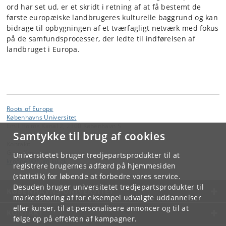
ord har set ud, er et skridt i retning af at få bestemt de
første europæiske landbrugeres kulturelle baggrund og kan
bidrage til opbygningen af et tværfagligt netværk med fokus
på de samfundsprocesser, der ledte til indførelsen af
landbruget i Europa.
Roots of Europe
Københavns Universitet
Emil Holms Kanal 2, 2300 København S
Samtykke til brug af cookies
Kontakt:
Guus Kroonen
Universitetet bruger tredjepartsprodukter til at
kroonen
@
hum
.
ku
.
dk
registrere brugernes adfærd på hjemmesiden
(statistik) for løbende at forbedre vores service.
Desuden bruger universitetet tredjepartsprodukter til
KØBENHAVNS UNIVERSITET
markedsføring af for eksempel udvalgte uddannelser
eller kurser, til at personalisere annoncer og til at
KONTAKT
følge op på effekten af kampagner.