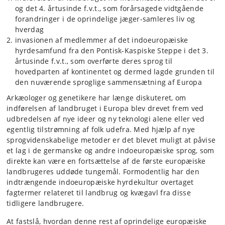
og det 4. årtusinde f.v.t., som forårsagede vidtgående
forandringer i de oprindelige jæger-samleres liv og
hverdag
invasionen af medlemmer af det indoeuropæiske
hyrdesamfund fra den Pontisk-Kaspiske Steppe i det 3.
årtusinde f.v.t., som overførte deres sprog til
hovedparten af kontinentet og dermed lagde grunden til
den nuværende sproglige sammensætning af Europa
Arkæologer og genetikere har længe diskuteret, om
indførelsen af landbruget i Europa blev drevet frem ved
udbredelsen af nye ideer og ny teknologi alene eller ved
egentlig tilstrømning af folk udefra. Med hjælp af nye
sprogvidenskabelige metoder er det blevet muligt at påvise
et lag i de germanske og andre indoeuropæiske sprog, som
direkte kan være en fortsættelse af de første europæiske
landbrugeres uddøde tungemål. Formodentlig har den
indtrængende indoeuropæiske hyrdekultur overtaget
fagtermer relateret til landbrug og kvægavl fra disse
tidligere landbrugere.
At fastslå, hvordan denne rest af oprindelige europæiske