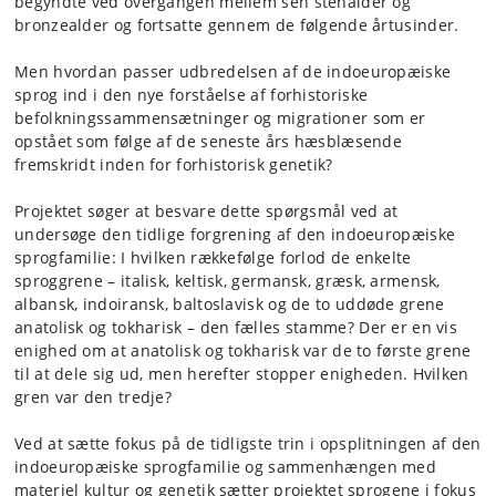
begyndte ved overgangen mellem sen stenalder og
bronzealder og fortsatte gennem de følgende årtusinder.
Men hvordan passer udbredelsen af de indoeuropæiske
sprog ind i den nye forståelse af forhistoriske
befolkningssammensætninger og migrationer som er
opstået som følge af de seneste års hæsblæsende
fremskridt inden for forhistorisk genetik?
Projektet søger at besvare dette spørgsmål ved at
undersøge den tidlige forgrening af den indoeuropæiske
sprogfamilie: I hvilken rækkefølge forlod de enkelte
sproggrene – italisk, keltisk, germansk, græsk, armensk,
albansk, indoiransk, baltoslavisk og de to uddøde grene
anatolisk og tokharisk – den fælles stamme? Der er en vis
enighed om at anatolisk og tokharisk var de to første grene
til at dele sig ud, men herefter stopper enigheden. Hvilken
gren var den tredje?
Ved at sætte fokus på de tidligste trin i opsplitningen af den
indoeuropæiske sprogfamilie og sammenhængen med
materiel kultur og genetik sætter projektet sprogene i fokus