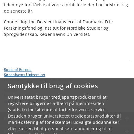
i den nye forståelse af vores forhistorie der har udviklet sig
de seneste år.
Connecting the Dots er finansieret af Danmarks Frie
Forskningsfond og Institut for Nordiske Studier og
Sprogvidenskab, Københavns Universitet.
Roots of Europe
Københavns Universitet
Emil Holms Kanal 2, 2300 København S
Samtykke til brug af cookies
Kontakt:
Roots of Europe
Universitetet bruger tredjepartsprodukter til at
rootsofeurope
@
hum
.
ku
.
dk
registrere brugernes adfærd på hjemmesiden
(statistik) for løbende at forbedre vores service.
Desuden bruger universitetet tredjepartsprodukter til
KØBENHAVNS UNIVERSITET
markedsføring af for eksempel udvalgte uddannelser
eller kurser, til at personalisere annoncer og til at
KONTAKT