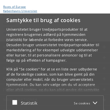
Roots of Europe
Københavns Universitet
Emil Holms Kanal 2, 2300 København S
Samtykke til brug af cookies
Kontakt:
Thomas Olander
Universitetet bruger tredjepartsprodukter til at
olander
@
hum
.
ku
.
dk
registrere brugernes adfærd på hjemmesiden
(statistik) for løbende at forbedre vores service.
Desuden bruger universitetet tredjepartsprodukter til
KØBENHAVNS UNIVERSITET
markedsføring af for eksempel udvalgte uddannelser
eller kurser, til at personalisere annoncer og til at
KONTAKT
følge op på effekten af kampagner.
SERVICES
Klik på "Se cookies" for at se en liste over udbyderne
af de forskellige cookies, som kan blive gemt på din
FOR STUDERENDE OG ANSATTE
computer eller mobil, når du bruger universitetets
hjemmeside. Du kan selv vælge om du vil acceptere
JOB OG KARRIERE
eller afslå cookies, og du kan altid ændre dit samtykke
under
Cookie- og privatlivspolitik
som du finder i
NØDSITUATIONER
bunden af hver side.
Acceptér eller afslå
Statistik
Se cookies
Googles privatlivspolitik