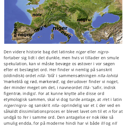
Den videre historie bag det latinske
niger
eller
nigro-
fortaber sig lidt i det dunkle, men hvis vi tillader en smule
spekulation, kan vi måske bevæge os østover i vor søgen
efter et beslægtet ord. Her finder vi nemlig på sanskrit
(oldindisk) ordet
nīlá-
’blå’ i sammensætningen
nīla-lohitá
’mørkeblå og rød, mørkerød’, og derudover finder vi noget,
der minder meget om det, i navneordet
līlá-
’safir, indisk
figentræ, indigo’. For at kunne knytte alle disse ord
etymologisk sammen, skal vi dog turde antage, at
n
’et i latin
niger
/
nigro-
og sanskrit
nīla-
oprindelig var et
l
, der ved en
såkaldt dissimilationsproces er blevet lavet om til et
n
for at
undgå to
l
’er i samme ord. Den antagelse er nok ikke så
umulig endda, for på moderne hindi har vi både
līl
og
nīl