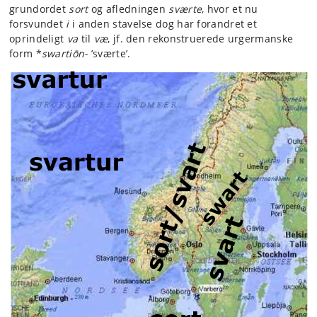
grundordet
sort
og afledningen
sværte
, hvor et nu
forsvundet
i
i anden stavelse dog har forandret et
oprindeligt
va
til
væ
, jf. den rekonstruerede urgermanske
form *
swartiōn-
’sværte’.