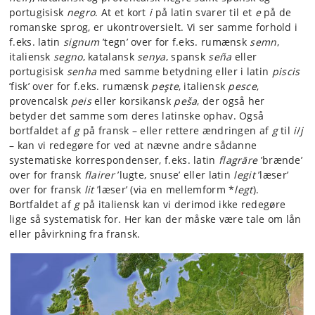
portugisisk
negro
. At et kort
i
på latin svarer til et
e
på de
romanske sprog, er ukontroversielt. Vi ser samme forhold i
f.eks. latin
signum
’tegn’ over for f.eks. rumænsk
semn
,
italiensk
segno
, katalansk
senya
, spansk
seña
eller
portugisisk
senha
med samme betydning eller i latin
piscis
’fisk’ over for f.eks. rumænsk
peşte
, italiensk
pesce
,
provencalsk
peis
eller korsikansk
pes
̌a
, der også her
betyder det samme som deres latinske ophav. Også
bortfaldet af
g
på fransk – eller rettere ændringen af
g
til
i
/
j
– kan vi redegøre for ved at nævne andre sådanne
systematiske korrespondenser, f.eks. latin
flagrāre
’brænde’
over for fransk
flairer
’lugte, snuse’ eller latin
legit
’læser’
over for fransk
lit
’læser’ (via en mellemform *
legt
).
Bortfaldet af
g
på italiensk kan vi derimod ikke redegøre
lige så systematisk for. Her kan der måske være tale om lån
eller påvirkning fra fransk.