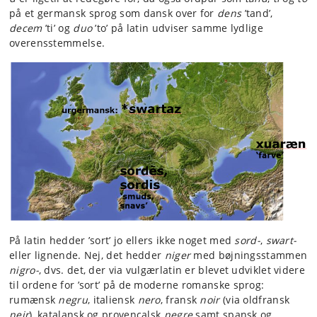
på et germansk sprog som dansk over for
dens
’tand’,
decem
’ti’ og
duo
’to’ på latin udviser samme lydlige
overensstemmelse.
På latin hedder ’sort’ jo ellers ikke noget med
sord-
,
swart-
eller lignende. Nej, det hedder
niger
med bøjningsstammen
nigro-
, dvs. det, der via vulgærlatin er blevet udviklet videre
til ordene for ’sort’ på de moderne romanske sprog:
rumænsk
negru
, italiensk
nero
, fransk
noir
(via oldfransk
neir
), katalansk og provencalsk
negre
samt spansk og