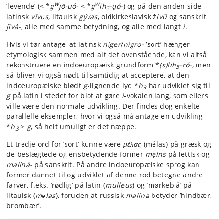
w
w
’levende’ (< *
g
jō-uó-
< *
g
ih
-u̯ó-
) og på den anden side
3
latinsk
vīvus
, litauisk
gývas
, oldkirkeslavisk ž
ivŭ
og sanskrit
jīvá-
; alle med samme betydning, og alle med langt
i
.
Hvis vi tør antage, at latinsk
niger
/
nigro-
’sort’ hænger
etymologisk sammen med alt det ovenstående, kan vi altså
rekonstruere en indoeuropæisk grundform *
(s)lih
-ró-
, men
3
så bliver vi også nødt til samtidig at acceptere, at den
indoeuropæiske blødt
g
-lignende lyd *
h
har udviklet sig til
3
g
på latin i stedet for blot at gøre
i
-vokalen lang, som ellers
ville være den normale udvikling. Der findes dog enkelte
parallelle eksempler, hvor vi også må antage en udvikling
*
h
>
g
, så helt umuligt er det næppe.
3
Et tredje ord for ’sort’ kunne være
μέλας
(mélās) på græsk og
de beslægtede og ensbetydende former
męlns
på lettisk og
maliná-
på sanskrit. På andre indoeuropæiske sprog kan
former dannet til og udviklet af denne rod betegne andre
farver, f.eks. ’rødlig’ på latin (
mulleus
) og ’mørkeblå’ på
litauisk (
mė́las
), foruden at russisk
malina
betyder ’hindbær,
brombær’.