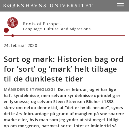
Start
Toggl
Roots of Europe -
Language, Culture, and Migrations
24. februar 2020
Sort og mørk: Historien bag ord
for ’sort’ og ’mørk’ helt tilbage
til de dunkleste tider
MÅNEDENS ETYMOLOGI
Det er februar, og vi har lige
haft kyndelmisse, men selvom kyndelmisse oprindelig er
en lysmesse, og selvom Steen Steensen Blicher i 1838
skrev om netop denne tid, at ”det er hvidt herude”, synes
dette års februardage på grund af manglen på sne snarere
mørke eller, hvis man som jeg ynder at stå meget tidligt
op om morgenen, nærmest sorte. Intet er imidlertid så