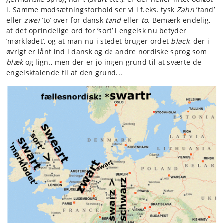
i. Samme modsætningsforhold ser vi i f.eks. tysk
Zahn
’tand’
eller
zwei
’to’ over for dansk
tand
eller
to
. Bemærk endelig,
at det oprindelige ord for ’sort’ i engelsk nu betyder
’mørklødet’, og at man nu i stedet bruger ordet
black
, der i
øvrigt er lånt ind i dansk og de andre nordiske sprog som
blæk
og lign., men der er jo ingen grund til at sværte de
engelsktalende til af den grund...