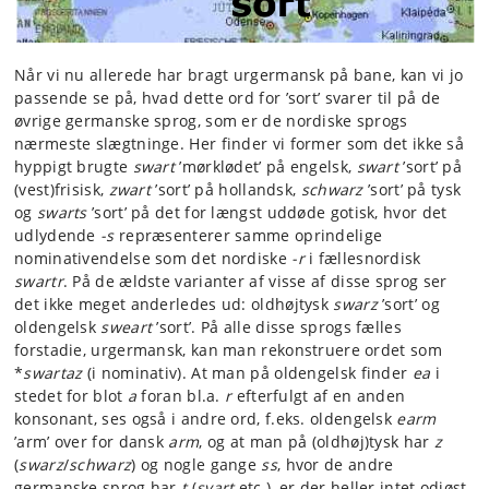
Når vi nu allerede har bragt urgermansk på bane, kan vi jo
passende se på, hvad dette ord for ’sort’ svarer til på de
øvrige germanske sprog, som er de nordiske sprogs
nærmeste slægtninge. Her finder vi former som det ikke så
hyppigt brugte
swart
’mørklødet’ på engelsk,
swart
’sort’ på
(vest)frisisk,
zwart
’sort’ på hollandsk,
schwarz
’sort’ på tysk
og
swarts
’sort’ på det for længst uddøde gotisk, hvor det
udlydende
-s
repræsenterer samme oprindelige
nominativendelse som det nordiske
-r
i fællesnordisk
swartr
. På de ældste varianter af visse af disse sprog ser
det ikke meget anderledes ud: oldhøjtysk
swarz
’sort’ og
oldengelsk
sweart
’sort’. På alle disse sprogs fælles
forstadie, urgermansk, kan man rekonstruere ordet som
*
swartaz
(i nominativ). At man på oldengelsk finder
ea
i
stedet for blot
a
foran bl.a.
r
efterfulgt af en anden
konsonant, ses også i andre ord, f.eks. oldengelsk
earm
’arm’ over for dansk
arm
, og at man på (oldhøj)tysk har
z
(
swarz
/
schwarz
) og nogle gange
ss
, hvor de andre
germanske sprog har
t
(
svart
etc.), er der heller intet odiøst