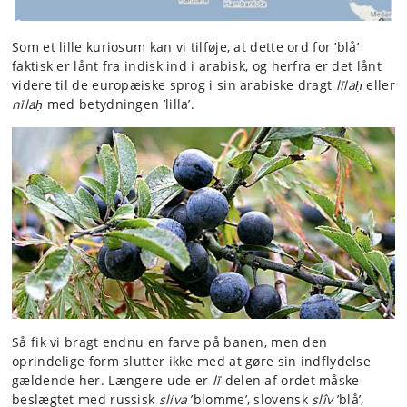
Som et lille kuriosum kan vi tilføje, at dette ord for ’blå’
faktisk er lånt fra indisk ind i arabisk, og herfra er det lånt
videre til de europæiske sprog i sin arabiske dragt
līlaḥ
eller
nīlaḥ
med betydningen ’lilla’.
Så fik vi bragt endnu en farve på banen, men den
oprindelige form slutter ikke med at gøre sin indflydelse
gældende her. Længere ude er
lī
-delen af ordet måske
beslægtet med russisk
slíva
’blomme’, slovensk
slîv
’blå’,