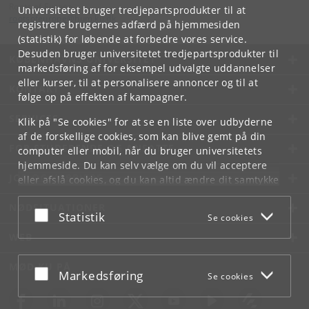
Roots of Europe
Universitetet bruger tredjepartsprodukter til at
rootsofeurope
@
hum
.
ku
.
dk
registrere brugernes adfærd på hjemmesiden
(statistik) for løbende at forbedre vores service.
Desuden bruger universitetet tredjepartsprodukter til
KØBENHAVNS UNIVERSITET
markedsføring af for eksempel udvalgte uddannelser
eller kurser, til at personalisere annoncer og til at
KONTAKT
følge op på effekten af kampagner.
SERVICES
Klik på "Se cookies" for at se en liste over udbyderne
af de forskellige cookies, som kan blive gemt på din
FOR STUDERENDE OG ANSATTE
computer eller mobil, når du bruger universitetets
hjemmeside. Du kan selv vælge om du vil acceptere
JOB OG KARRIERE
eller afslå cookies, og du kan altid ændre dit samtykke
under
Cookie- og privatlivspolitik
som du finder i
NØDSITUATIONER
bunden af hver side.
Acceptér eller afslå
Statistik
Se cookies
Googles privatlivspolitik
WEB
MØD KU PÅ
Acceptér eller afslå
Markedsføring
Se cookies