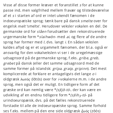
Visse af disse former kræver et foranstillet
s
for at kunne
passe ind, men valgfrihed mellem fravær og tilstedeværelse
af et
s
i starten af ord er intet ukendt fænomen i de
indoeuropæiske sprog; tænk bare på dansk
smelte
over for
engelsk
melt
’smelte’. Herudover veksler vokalen en del. De
germanske ord for
slåen
forudsætter den rekonstruerede
urgermanske form *
slaihwōn-
med
ai
, og flere af de andre
sprog har former med
ī
, dvs. langt
i
. En sådan vekslen
kaldes aflyd og er et urgammelt fænomen, der bl.a. også er
ansvarlig for den vokalvekslen vi ser i de uregelmæssige
udsagnsord på de germanske sprog, f.eks.
gribe
,
greb
,
grebet
på dansk (eller det samme udsagnsord med de
samme former på islandsk:
grípa
,
graip
,
gripinn
). Det mest
komplicerede at forklare er antageligvis det lange
o
i
oldgræsk
λωτός
(lōtós) over for
i
-vokalerne m.m. i de andre
sprog, men også det er muligt. En tidligere form af det
græske ord kan nemlig være *
(s)ljō-tó-
, der kan være en
udvikling af en endnu tidligere form *
(s)lih
-tó-
på
3
urindoeuropæisk, dvs. på det fælles rekonstruerede
forstadie til alle de indoeuropæiske sprog. Samme forhold
ses f.eks. mellem på den ene side oldgræsk
ζωός
(zōós)