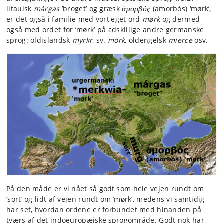
litauisk
márgas
’broget’ og græsk
ἀμορβός
(amorbós) ‘mørk’,
er det også i familie med vort eget ord
mørk
og dermed
også med ordet for ’mørk’ på adskillige andre germanske
sprog: oldislandsk
myrkr
, sv.
mörk
, oldengelsk
mierce
osv.
På den måde er vi nået så godt som hele vejen rundt om
’sort’ og lidt af vejen rundt om ’mørk’, medens vi samtidig
har set, hvordan ordene er forbundet med hinanden på
tværs af det indoeuropæiske sprogområde. Godt nok har