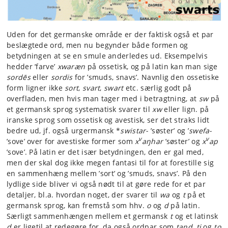
Uden for det germanske område er der faktisk også et par
beslægtede ord, men nu begynder både formen og
betydningen at se en smule anderledes ud. Eksempelvis
hedder ’farve’
xwaræn
på ossetisk, og på latin kan man sige
sordēs
eller
sordis
for ’smuds, snavs’. Navnlig den ossetiske
form ligner ikke
sort
,
svart
,
swart
etc. særlig godt på
overfladen, men hvis man tager med i betragtning, at
sw
på
et germansk sprog systematisk svarer til
xw
eller lign. på
iranske sprog som ossetisk og avestisk, ser det straks lidt
bedre ud, jf. også urgermansk *
swistar-
’søster’ og ’
swefa-
v
v
’sove’ over for avestiske former som
x
aŋhar
’søster’ og
x
ap
’sove’. På latin er det især betydningen, den er gal med,
men der skal dog ikke megen fantasi til for at forestille sig
en sammenhæng mellem ’sort’ og ’smuds, snavs’. På den
lydlige side bliver vi også nødt til at gøre rede for et par
detaljer, bl.a. hvordan noget, der svarer til
wa
og
t
på et
germansk sprog, kan fremstå som hhv.
o
og
d
på latin.
Særligt sammenhængen mellem et germansk
t
og et latinsk
d
er ligetil at redegøre for, da også ordpar som
tand
,
ti
og
to