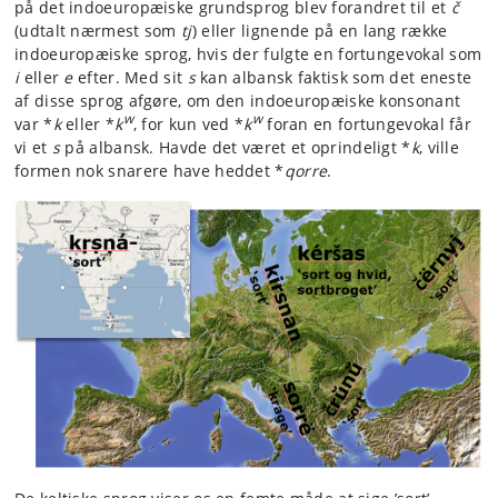
på det indoeuropæiske grundsprog blev forandret til et
č
(udtalt nærmest som
tj
) eller lignende på en lang række
indoeuropæiske sprog, hvis der fulgte en fortungevokal som
i
eller
e
efter. Med sit
s
kan albansk faktisk som det eneste
af disse sprog afgøre, om den indoeuropæiske konsonant
w
w
var *
k
eller *
k
, for kun ved *
k
foran en fortungevokal får
vi et
s
på albansk. Havde det været et oprindeligt *
k
, ville
formen nok snarere have heddet *
qorre
.