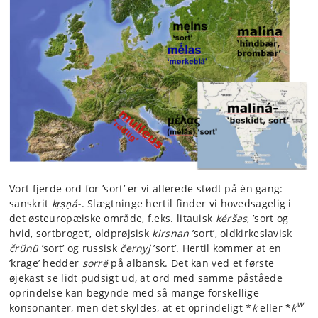
Vort fjerde ord for ’sort’ er vi allerede stødt på én gang:
sanskrit
kṛṣṇá-
. Slægtninge hertil finder vi hovedsagelig i
det østeuropæiske område, f.eks. litauisk
kéršas
, ’sort og
hvid, sortbroget’, oldprøjsisk
kirsnan
’sort’, oldkirkeslavisk
črŭnŭ
’sort’ og russisk
černyj
’sort’. Hertil kommer at en
’krage’ hedder
sorrë
på albansk. Det kan ved et første
øjekast se lidt pudsigt ud, at ord med samme påståede
oprindelse kan begynde med så mange forskellige
w
konsonanter, men det skyldes, at et oprindeligt *
k
eller *
k