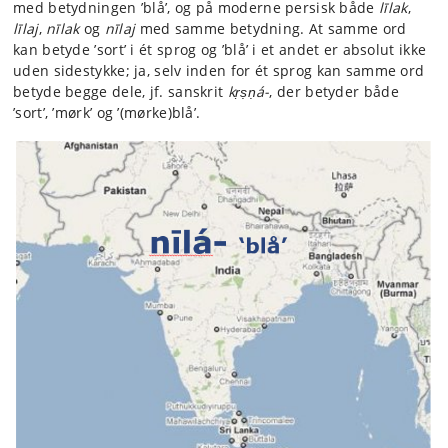
med betydningen ’blå’, og på moderne persisk både
līlak
,
līlaj
,
nīlak
og
nīlaj
med samme betydning. At samme ord
kan betyde ’sort’ i ét sprog og ’blå’ i et andet er absolut ikke
uden sidestykke; ja, selv inden for ét sprog kan samme ord
betyde begge dele, jf. sanskrit
kṛṣṇá-
, der betyder både
’sort’, ’mørk’ og ’(mørke)blå’.