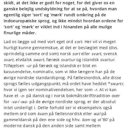
skidt, at det ikke er godt for noget, for det giver os en
ganske belejlig undskyldning for at se på, hvordan man
egentlig siger ’sort’ og ’mørk’ rundt omkring på de
indoeuropæiske sprog, og ikke mindst hvordan ordene for
’sort’ og ’mørk’ er viklet ind i hinanden på alle mulige
finurlige måder.
Lad os lægge ud med vort eget ord
sort
. Her vil vi meget
hurtigt kunne gennemskue, at det er beslægtet med (dvs.
oprindelig samme ord som) norsk
sort
eller
svart
, svensk
svart
, elvdalsk
swart
, færøsk
svartur
og islandsk
svartur
.
Tilføjelsen
-ur
på færøsk og islandsk er blot en
kasusendelse, nominativ, som vi ikke længere har på de
øvrige nordiske standardsprog. På fællesnordisk, alle disse
sprogs fælles udgangspunkt, må ordet have heddet *
swartr
,
hvor vi igen ser nominativendelsen, her som
-r
. At vi kan
have et
-o-
på dansk og i norsk bokmålsskrifttradition over
for
-va-
/
-wa-
på de øvrige nordiske sprog, er der absolut
intet underligt i. Dette forhold ser vi eksempelvis også
mellem ord som
kvam
på fællesnordisk eller
wal
på
gammeldansk på den ene side og hhv.
kom
og
ol
’80’ på
moderne dansk på den anden side samt mellem