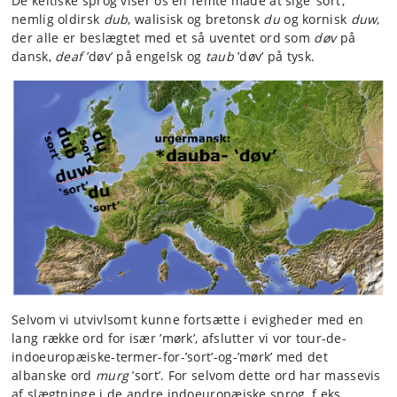
De keltiske sprog viser os en femte måde at sige ’sort’,
nemlig oldirsk
dub
, walisisk og bretonsk
du
og kornisk
duw
,
der alle er beslægtet med et så uventet ord som
døv
på
dansk,
deaf
’døv’ på engelsk og
taub
’døv’ på tysk.
Selvom vi utvivlsomt kunne fortsætte i evigheder med en
lang række ord for især ’mørk’, afslutter vi vor tour-de-
indoeuropæiske-termer-for-’sort’-og-’mørk’ med det
albanske ord
murg
’sort’. For selvom dette ord har massevis
af slægtninge i de andre indoeuropæiske sprog, f.eks.