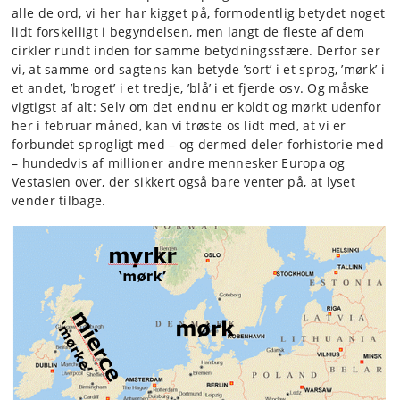
alle de ord, vi her har kigget på, formodentlig betydet noget
lidt forskelligt i begyndelsen, men langt de fleste af dem
cirkler rundt inden for samme betydningssfære. Derfor ser
vi, at samme ord sagtens kan betyde ’sort’ i et sprog, ’mørk’ i
et andet, ’broget’ i et tredje, ’blå’ i et fjerde osv. Og måske
vigtigst af alt: Selv om det endnu er koldt og mørkt udenfor
her i februar måned, kan vi trøste os lidt med, at vi er
forbundet sprogligt med – og dermed deler forhistorie med
– hundedvis af millioner andre mennesker Europa og
Vestasien over, der sikkert også bare venter på, at lyset
vender tilbage.