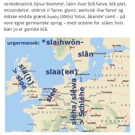
serbokroatisk
šljiva
’blomme’, latin
līvor
’blå farve, blå plet,
misundelse’, oldirsk
lí
’farve, glans’, walisisk
lliw
’farve’ og
måske endda græsk
λωτός
(lōtós) ’lotus, åkande’ samt – på
vore egne germanske sprog – med ordene for
slåen
, hvis
bær jo er ganske blå.