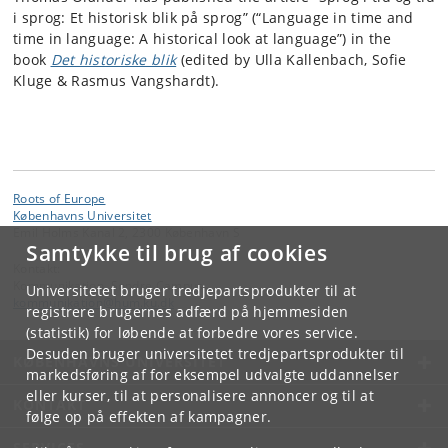
i sprog: Et historisk blik på sprog” (“
Language in time and
time in language: A historical look at language”) in the
book
Det historiske blik
(edited by Ulla Kallenbach, Sofie
Kluge & Rasmus Vangshardt).
Roots of Europe
Københavns Universitet
Emil Holms Kanal 2, 2300 København S
Samtykke til brug af cookies
Kontakt:
Kommunikation, Søndre Campus
Universitetet bruger tredjepartsprodukter til at
kommunikation
@
hum
.
ku
.
dk
registrere brugernes adfærd på hjemmesiden
(statistik) for løbende at forbedre vores service.
Desuden bruger universitetet tredjepartsprodukter til
KØBENHAVNS UNIVERSITET
markedsføring af for eksempel udvalgte uddannelser
eller kurser, til at personalisere annoncer og til at
KONTAKT
følge op på effekten af kampagner.
SERVICES