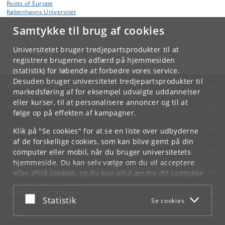
Roots of Europe
Københavns Universitet
Emil Holms Kanal 2, 2300 København S
Samtykke til brug af cookies
Kontakt:
Kommunikation, Søndre Campus
Universitetet bruger tredjepartsprodukter til at
kommunikation
@
hum
.
ku
.
dk
registrere brugernes adfærd på hjemmesiden
(statistik) for løbende at forbedre vores service.
Desuden bruger universitetet tredjepartsprodukter til
KØBENHAVNS UNIVERSITET
markedsføring af for eksempel udvalgte uddannelser
eller kurser, til at personalisere annoncer og til at
KONTAKT
følge op på effekten af kampagner.
SERVICES
Klik på "Se cookies" for at se en liste over udbyderne
af de forskellige cookies, som kan blive gemt på din
FOR STUDERENDE OG ANSATTE
computer eller mobil, når du bruger universitetets
hjemmeside. Du kan selv vælge om du vil acceptere
JOB OG KARRIERE
eller afslå cookies, og du kan altid ændre dit samtykke
under
Cookie- og privatlivspolitik
som du finder i
NØDSITUATIONER
bunden af hver side.
Acceptér eller afslå
Statistik
Se cookies
Googles privatlivspolitik
WEB