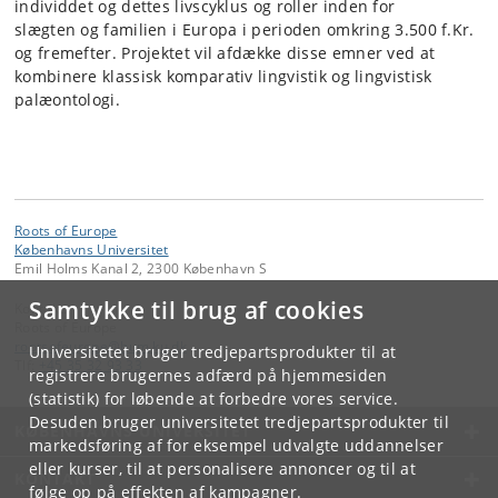
individdet og dettes livscyklus og roller inden for
slægten og familien i Europa i perioden omkring 3.500 f.Kr.
og fremefter. Projektet vil afdække disse emner ved at
kombinere klassisk komparativ lingvistik og lingvistisk
palæontologi.
Roots of Europe
Københavns Universitet
Emil Holms Kanal 2, 2300 København S
Samtykke til brug af cookies
Kontakt:
Roots of Europe
rootsofeurope
@
hum
.
ku
.
dk
Universitetet bruger tredjepartsprodukter til at
Tlf:
+45 35 32 93 33
registrere brugernes adfærd på hjemmesiden
(statistik) for løbende at forbedre vores service.
Desuden bruger universitetet tredjepartsprodukter til
KØBENHAVNS UNIVERSITET
markedsføring af for eksempel udvalgte uddannelser
eller kurser, til at personalisere annoncer og til at
KONTAKT
følge op på effekten af kampagner.