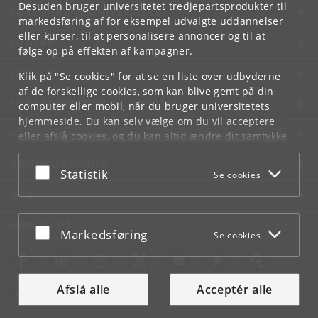
Desuden bruger universitetet tredjepartsprodukter til
KØBENHAVNS UNIVERSITET
markedsføring af for eksempel udvalgte uddannelser
eller kurser, til at personalisere annoncer og til at
KONTAKT
følge op på effekten af kampagner.
SERVICES
Klik på "Se cookies" for at se en liste over udbyderne
af de forskellige cookies, som kan blive gemt på din
FOR STUDERENDE OG ANSATTE
computer eller mobil, når du bruger universitetets
hjemmeside. Du kan selv vælge om du vil acceptere
JOB OG KARRIERE
eller afslå cookies, og du kan altid ændre dit samtykke
under
Cookie- og privatlivspolitik
som du finder i
NØDSITUATIONER
bunden af hver side.
Acceptér eller afslå
Statistik
Se cookies
Googles privatlivspolitik
WEB
MØD KU PÅ
Acceptér eller afslå
Markedsføring
Se cookies
Afslå alle
Acceptér alle