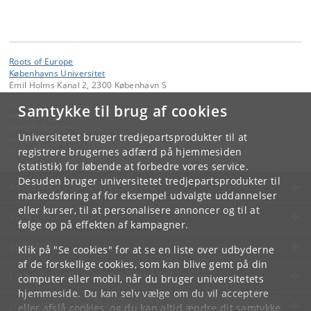
Roots of Europe
Københavns Universitet
Emil Holms Kanal 2, 2300 København S
Samtykke til brug af cookies
Kontakt:
Roots of Europe
rootsofeurope
@
hum
.
ku
.
dk
Universitetet bruger tredjepartsprodukter til at
Tlf:
+45 35 32 86 48
registrere brugernes adfærd på hjemmesiden
(statistik) for løbende at forbedre vores service.
Desuden bruger universitetet tredjepartsprodukter til
KØBENHAVNS UNIVERSITET
markedsføring af for eksempel udvalgte uddannelser
eller kurser, til at personalisere annoncer og til at
KONTAKT
følge op på effekten af kampagner.
SERVICES
Klik på "Se cookies" for at se en liste over udbyderne
af de forskellige cookies, som kan blive gemt på din
FOR STUDERENDE OG ANSATTE
computer eller mobil, når du bruger universitetets
hjemmeside. Du kan selv vælge om du vil acceptere
JOB OG KARRIERE
eller afslå cookies, og du kan altid ændre dit samtykke