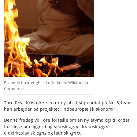
Brahmin hælder ghee i offerilden, Wikimedia
Commons.
Tore Rovs Kristoffersen er ny ph.d-stipendiat på NorS, hvor
han arbejder på projektet "Indoeuropæisk økonomi".
Denne fredag vil Tore fortælle om en ny etymologi til ordet
for 'ild', som ligger bag vedisk
agní-
, litauisk
ugnìs
,
oldkirkeslavisk
ogn
ь
og latinsk
ignis
.