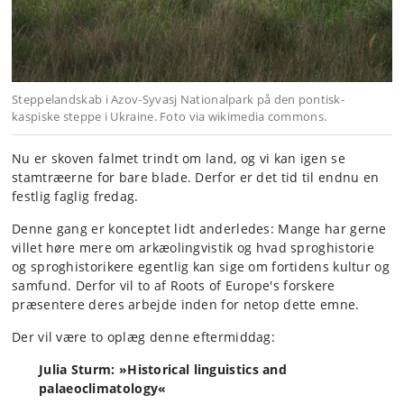
Steppelandskab i Azov-Syvasj Nationalpark på den pontisk-
kaspiske steppe i Ukraine. Foto via wikimedia commons.
Nu er skoven falmet trindt om land, og vi kan igen se
stamtræerne for bare blade. Derfor er det tid til endnu en
festlig faglig fredag.
Denne gang er konceptet lidt anderledes: Mange har gerne
villet høre mere om arkæolingvistik og hvad sproghistorie
og sproghistorikere egentlig kan sige om fortidens kultur og
samfund. Derfor vil to af Roots of Europe's forskere
præsentere deres arbejde inden for netop dette emne.
Der vil være to oplæg denne eftermiddag:
Julia Sturm: »Historical linguistics and
palaeoclimatology«