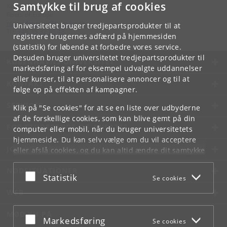
Samtykke til brug af cookies
Kontakt:
Roots of Europe
rootsofeurope
@
hum
.
ku
.
dk
Universitetet bruger tredjepartsprodukter til at
Tlf:
+45 35 32 86 48
registrere brugernes adfærd på hjemmesiden
(statistik) for løbende at forbedre vores service.
Desuden bruger universitetet tredjepartsprodukter til
KØBENHAVNS UNIVERSITET
markedsføring af for eksempel udvalgte uddannelser
eller kurser, til at personalisere annoncer og til at
KONTAKT
følge op på effekten af kampagner.
SERVICES
Klik på "Se cookies" for at se en liste over udbyderne
af de forskellige cookies, som kan blive gemt på din
FOR STUDERENDE OG ANSATTE
computer eller mobil, når du bruger universitetets
hjemmeside. Du kan selv vælge om du vil acceptere
JOB OG KARRIERE
eller afslå cookies, og du kan altid ændre dit samtykke
under
Cookie- og privatlivspolitik
som du finder i
NØDSITUATIONER
bunden af hver side.
Acceptér eller afslå
Statistik
Se cookies
Googles privatlivspolitik
WEB
MØD KU PÅ
Acceptér eller afslå
Markedsføring
Se cookies