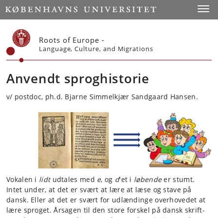
Start
Toggl
Roots of Europe -
Language, Culture, and Migrations
Anvendt sproghistorie
v/ postdoc, ph.d. Bjarne Simmelkjær Sandgaard Hansen.
Vokalen i
lidt
udtales med
e
, og
d
'et i
løbende
er stumt.
Intet under, at det er svært at lære at læse og stave på
dansk. Eller at det er svært for udlændinge overhovedet at
lære sproget. Årsagen til den store forskel på dansk skrift-