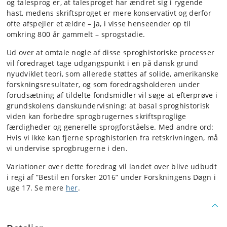
og talesprog er, at talesproget har ændret sig i rygende
hast, medens skriftsproget er mere konservativt og derfor
ofte afspejler et ældre – ja, i visse henseender op til
omkring 800 år gammelt – sprogstadie.
Ud over at omtale nogle af disse sproghistoriske processer
vil foredraget tage udgangspunkt i en på dansk grund
nyudviklet teori, som allerede støttes af solide, amerikanske
forskningsresultater, og som foredragsholderen under
forudsætning af tildelte fondsmidler vil søge at efterprøve i
grundskolens danskundervisning: at basal sproghistorisk
viden kan forbedre sprogbrugernes skriftsproglige
færdigheder og generelle sprogforståelse. Med andre ord:
Hvis vi ikke kan fjerne sproghistorien fra retskrivningen, må
vi undervise sprogbrugerne i den.
Variationer over dette foredrag vil landet over blive udbudt
i regi af ”Bestil en forsker 2016” under Forskningens Døgn i
uge 17. Se mere
her
.